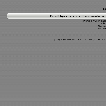
26
Do - Khyi - Talk .de:
Das spezielle Foru
Powered by
Orion
bas
c3s
Conver
Alle Z
[ Page generation time: 0.0569s (PHP: 76%