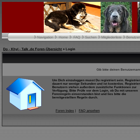
Navigation
Home
FAQ
Suchen
Mitgliederliste
Benutze
Do - Khyi - Talk .de Foren-Übersicht
» Login
Gib bitte deinen Benutzernam
Um Dich einzuloggen musst Du registriert sein. Registrie
dauert nur wenige Sekunden und ist kostenlos. Registrier
Benutzern stehen außerdem zusätzliche Funktionen zur
Verfügung. Bitte Prüfe vor dem Login, ob Du mit unseren
Forenregeln einverstanden bist und lies bitte die
bereitgestellten Regeln durch.
Foren Index
|
FAQ ansehen