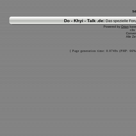
54
Do - Khyi - Talk .de:
Das spezielle Foru
Powered by
Orion
bas
c3s
Conver
Alle Z
[ Page generation time: 0.0749s (PHP: 66%