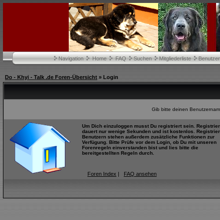
Navigation
Home
FAQ
Suchen
Mitgliederliste
Benutze
Do - Khyi - Talk .de Foren-Übersicht
» Login
Gib bitte deinen Benutzernam
Um Dich einzuloggen musst Du registriert sein. Registrie
dauert nur wenige Sekunden und ist kostenlos. Registrier
Benutzern stehen außerdem zusätzliche Funktionen zur
Verfügung. Bitte Prüfe vor dem Login, ob Du mit unseren
Forenregeln einverstanden bist und lies bitte die
bereitgestellten Regeln durch.
Foren Index
|
FAQ ansehen