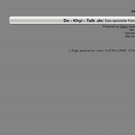
54
Do - Khyi - Talk .de:
Das spezielle Foru
Powered by
Orion
bas
c3s
Conver
Alle Z
[ Page generation time: 0.0781s (PHP: 67%