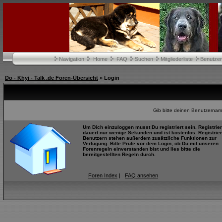
Navigation
Home
FAQ
Suchen
Mitgliederliste
Benutze
Do - Khyi - Talk .de Foren-Übersicht
» Login
Gib bitte deinen Benutzernam
Um Dich einzuloggen musst Du registriert sein. Registrie
dauert nur wenige Sekunden und ist kostenlos. Registrier
Benutzern stehen außerdem zusätzliche Funktionen zur
Verfügung. Bitte Prüfe vor dem Login, ob Du mit unseren
Forenregeln einverstanden bist und lies bitte die
bereitgestellten Regeln durch.
Foren Index
|
FAQ ansehen