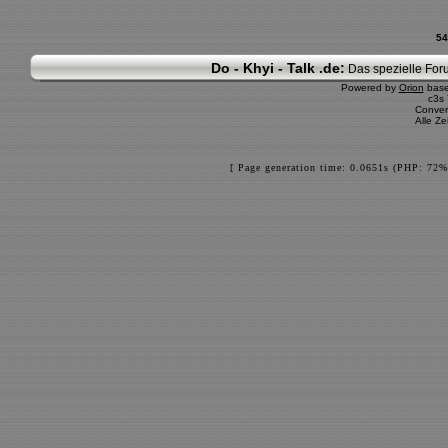
54
Do - Khyi - Talk .de:
Das spezielle Foru
Powered by
Orion
bas
c3s
Conver
Alle Z
[ Page generation time: 0.0651s (PHP: 72%