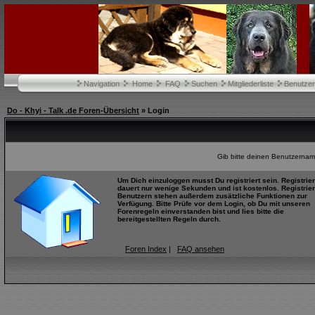
Navigation
Home
FAQ
Suchen
Mitgliederliste
Benutze
Do - Khyi - Talk .de Foren-Übersicht
» Login
Gib bitte deinen Benutzernam
Um Dich einzuloggen musst Du registriert sein. Registrie
dauert nur wenige Sekunden und ist kostenlos. Registrier
Benutzern stehen außerdem zusätzliche Funktionen zur
Verfügung. Bitte Prüfe vor dem Login, ob Du mit unseren
Forenregeln einverstanden bist und lies bitte die
bereitgestellten Regeln durch.
Foren Index
|
FAQ ansehen