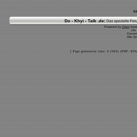
53
Do - Khyi - Talk .de:
Das spezielle Foru
Powered by
Orion
bas
c3s
Conver
Alle Z
[ Page generation time: 0.1063s (PHP: 83%