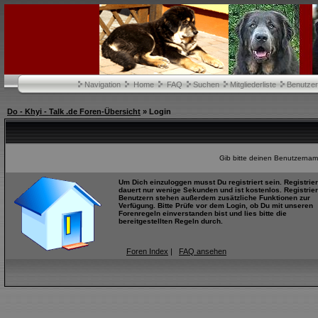
Navigation
Home
FAQ
Suchen
Mitgliederliste
Benutze
Do - Khyi - Talk .de Foren-Übersicht
» Login
Gib bitte deinen Benutzernam
Um Dich einzuloggen musst Du registriert sein. Registrie
dauert nur wenige Sekunden und ist kostenlos. Registrier
Benutzern stehen außerdem zusätzliche Funktionen zur
Verfügung. Bitte Prüfe vor dem Login, ob Du mit unseren
Forenregeln einverstanden bist und lies bitte die
bereitgestellten Regeln durch.
Foren Index
|
FAQ ansehen