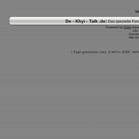
53
Do - Khyi - Talk .de:
Das spezielle Foru
Powered by
Orion
bas
c3s
Conver
Alle Z
[ Page generation time: 0.0671s (PHP: 60%