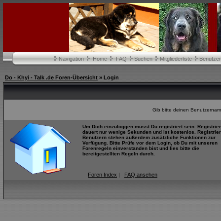
Navigation
Home
FAQ
Suchen
Mitgliederliste
Benutze
Do - Khyi - Talk .de Foren-Übersicht
» Login
Gib bitte deinen Benutzernam
Um Dich einzuloggen musst Du registriert sein. Registrie
dauert nur wenige Sekunden und ist kostenlos. Registrier
Benutzern stehen außerdem zusätzliche Funktionen zur
Verfügung. Bitte Prüfe vor dem Login, ob Du mit unseren
Forenregeln einverstanden bist und lies bitte die
bereitgestellten Regeln durch.
Foren Index
|
FAQ ansehen