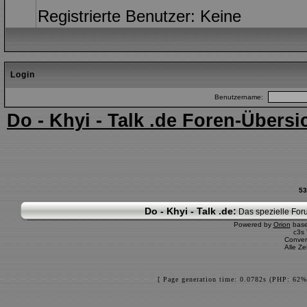
Registrierte Benutzer: Keine
Login
Benutzername:
Do - Khyi - Talk .de Foren-Übersi
53
Do - Khyi - Talk .de:
Das spezielle Foru
Powered by
Orion
bas
c3s
Conver
Alle Z
[ Page generation time: 0.0782s (PHP: 62%