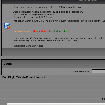
Wer ist online?
Diese Daten zeigen an, wer in den letzten 5 Minuten online war.
Unsere Benutzer haben insgesamt
34241
Beiträge geschrieben.
Wir haben
32757
registrierte Benutzer.
Der neueste Benutzer ist
GHYCyrus
.
Insgesamt waren heute 16 Benutzer online: Kein registrierter, kein versteckter und 1
[
Administrator
] [
Super Moderator
] [
Moderator
]
Insgesamt sind
71
Benutzer online: Kein registrierter, kein versteckter und 71 Gäste.
Der Rekord liegt bei
1730
Benutzern am 05.05.2026, 19:16.
Registrierte Benutzer: Keine
Login
Benutzername:
Do - Khyi - Talk .de Foren-Übersicht
54