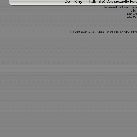
Do - Khyi - Talk .de:
Das spezielle Foru
Powered by
Orion
bas
c3s
Conver
Alle Z
[ Page generation time: 0.0851s (PHP: 64%