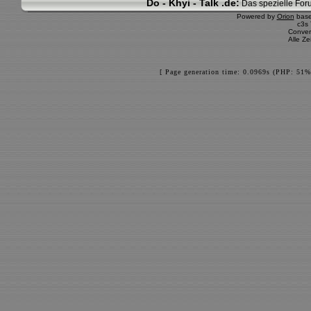
Do - Khyi - Talk .de:
Das spezielle Foru
Powered by
Orion
bas
c3s
Conver
Alle Z
[ Page generation time: 0.0969s (PHP: 51%