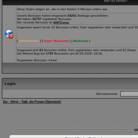
Wer ist online?
Diese Daten zeigen an, wer in den letzten 5 Minuten online war.
Unsere Benutzer haben insgesamt
34241
Beiträge geschrieben.
Wir haben
32757
registrierte Benutzer.
Der neueste Benutzer ist
GHYCyrus
.
Insgesamt waren heute 32 Benutzer online: Kein registrierter, kein versteckter und 3
[
Administrator
] [
Super Moderator
] [
Moderator
]
Insgesamt sind
62
Benutzer online: Kein registrierter, kein versteckter und 62 Gäste.
Der Rekord liegt bei
1730
Benutzern am 05.05.2026, 19:16.
Registrierte Benutzer: Keine
Login
Benutzername:
Do - Khyi - Talk .de Foren-Übersicht
25