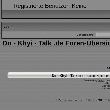
Registrierte Benutzer: Keine
Login
Benutzername:
Do - Khyi - Talk .de Foren-Übersi
54
Do - Khyi - Talk .de:
Das spezielle Foru
Powered by
Orion
bas
c3s
Conver
Alle Z
[ Page generation time: 0.0946s (PHP: 51%