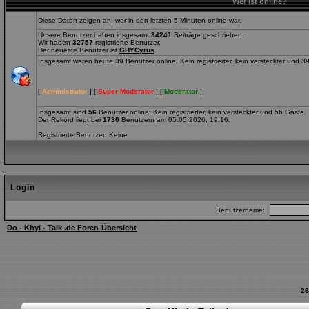
Wer ist online?
Diese Daten zeigen an, wer in den letzten 5 Minuten online war.
Unsere Benutzer haben insgesamt
34241
Beiträge geschrieben.
Wir haben
32757
registrierte Benutzer.
Der neueste Benutzer ist
GHYCyrus
.
Insgesamt waren heute 39 Benutzer online: Kein registrierter, kein versteckter und 3
[
Administrator
] [
Super Moderator
] [
Moderator
]
Insgesamt sind
56
Benutzer online: Kein registrierter, kein versteckter und 56 Gäste.
Der Rekord liegt bei
1730
Benutzern am 05.05.2026, 19:16.
Registrierte Benutzer: Keine
Login
Benutzername:
Do - Khyi - Talk .de Foren-Übersicht
26