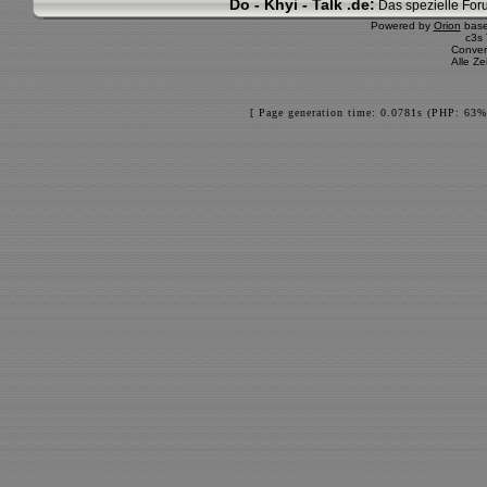
Do - Khyi - Talk .de:
Das spezielle Foru
Powered by
Orion
bas
c3s
Conver
Alle Z
[ Page generation time: 0.0781s (PHP: 63%