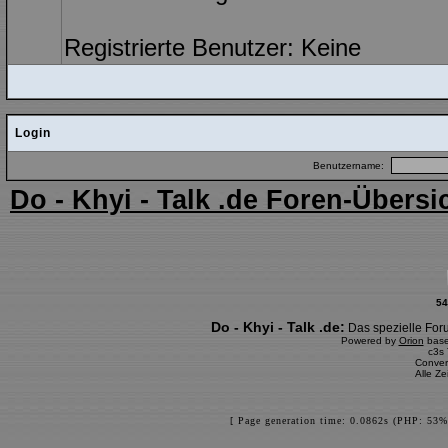
Registrierte Benutzer: Keine
Login
Benutzername:
Do - Khyi - Talk .de Foren-Übersi
54
Do - Khyi - Talk .de:
Das spezielle Foru
Powered by
Orion
bas
c3s
Conver
Alle Z
[ Page generation time: 0.0862s (PHP: 53%