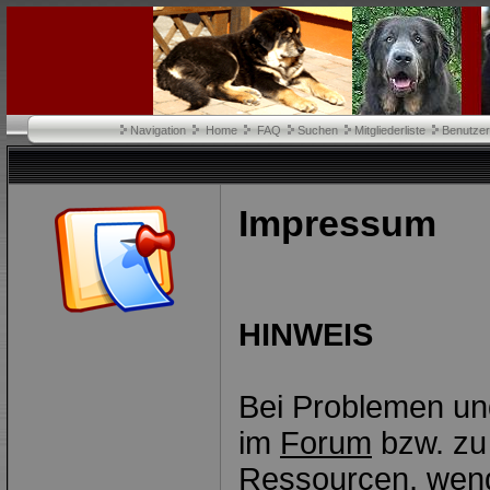
Navigation
Home
FAQ
Suchen
Mitgliederliste
Benutze
Impressum
HINWEIS
Bei Problemen un
im
Forum
bzw. zu 
Ressourcen, wend