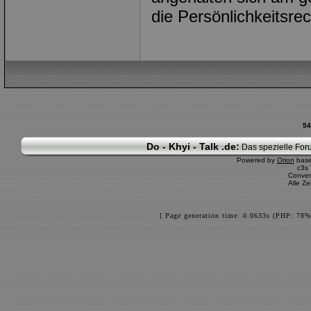
die Persönlichkeitsrec
54
Do - Khyi - Talk .de:
Das spezielle Foru
Powered by
Orion
bas
c3s
Conver
Alle Z
[ Page generation time: 0.0633s (PHP: 78%