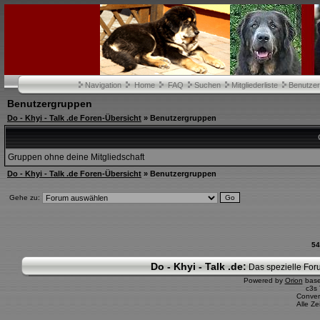
Navigation
Home
FAQ
Suchen
Mitgliederliste
Benutze
Benutzergruppen
Do - Khyi - Talk .de Foren-Übersicht
» Benutzergruppen
Gruppen ohne deine Mitgliedschaft
Do - Khyi - Talk .de Foren-Übersicht
» Benutzergruppen
Gehe zu:
54
Do - Khyi - Talk .de:
Das spezielle Foru
Powered by
Orion
bas
c3s
Conver
Alle Z