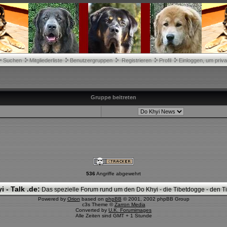
Suchen
Mitgliederliste
Benutzergruppen
Registrieren
Profil
Einloggen, um priva
Gruppe beitreten
536
Angriffe abgewehrt
i - Talk .de:
Das spezielle Forum rund um den Do Khyi - die Tibetdogge - den Tib
Powered by
Orion
based on
phpBB
© 2001, 2002 phpBB Group
c3s Theme ©
Zarron Media
Converted by
U.K. Forumimages
Alle Zeiten sind GMT + 1 Stunde