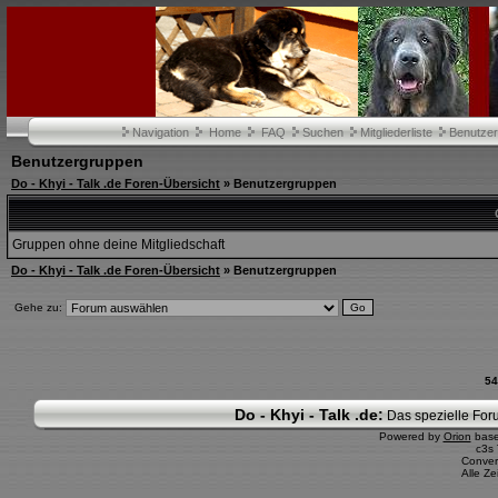
Navigation
Home
FAQ
Suchen
Mitgliederliste
Benutze
Benutzergruppen
Do - Khyi - Talk .de Foren-Übersicht
» Benutzergruppen
Gruppen ohne deine Mitgliedschaft
Do - Khyi - Talk .de Foren-Übersicht
» Benutzergruppen
Gehe zu:
54
Do - Khyi - Talk .de:
Das spezielle Foru
Powered by
Orion
bas
c3s
Conver
Alle Z