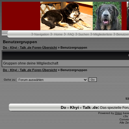
Navigation
Home
FAQ
Suchen
Mitgliederliste
Benutze
Benutzergruppen
Do - Khyi - Talk .de Foren-Übersicht
» Benutzergruppen
Gruppen ohne deine Mitgliedschaft
Do - Khyi - Talk .de Foren-Übersicht
» Benutzergruppen
Gehe zu:
53
Do - Khyi - Talk .de:
Das spezielle Foru
Powered by
Orion
bas
c3s
Conver
Alle Z