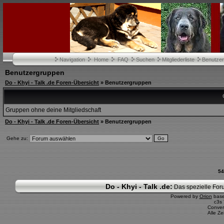
Navigation
Home
FAQ
Suchen
Mitgliederliste
Benutze
Benutzergruppen
Do - Khyi - Talk .de Foren-Übersicht
» Benutzergruppen
Gruppen ohne deine Mitgliedschaft
Do - Khyi - Talk .de Foren-Übersicht
» Benutzergruppen
Gehe zu:
54
Do - Khyi - Talk .de:
Das spezielle Foru
Powered by
Orion
bas
c3s
Conver
Alle Z