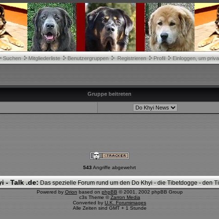
Suchen
Mitgliederliste
Benutzergruppen
Registrieren
Profil
Einloggen, um priva
Gruppe beitreten
543
Angriffe abgewehrt
i - Talk .de:
Das spezielle Forum rund um den Do Khyi - die Tibetdogge - den Tib
Powered by
Orion
based on
phpBB
© 2001, 2002 phpBB Group
c3s Theme ©
Zarron Media
Converted by
U.K. Forumimages
Alle Zeiten sind GMT + 1 Stunde