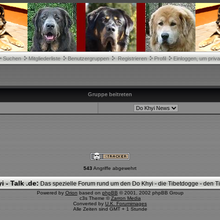
Suchen
Mitgliederliste
Benutzergruppen
Registrieren
Profil
Einloggen, um priva
Gruppe beitreten
543
Angriffe abgewehrt
i - Talk .de:
Das spezielle Forum rund um den Do Khyi - die Tibetdogge - den Tib
Powered by
Orion
based on
phpBB
© 2001, 2002 phpBB Group
c3s Theme ©
Zarron Media
Converted by
U.K. Forumimages
Alle Zeiten sind GMT + 1 Stunde