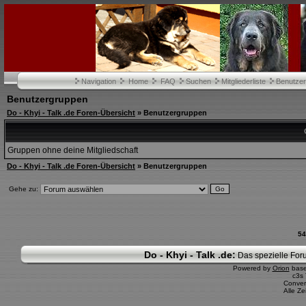
Navigation
Home
FAQ
Suchen
Mitgliederliste
Benutze
Benutzergruppen
Do - Khyi - Talk .de Foren-Übersicht
» Benutzergruppen
Gruppen ohne deine Mitgliedschaft
Do - Khyi - Talk .de Foren-Übersicht
» Benutzergruppen
Gehe zu:
54
Do - Khyi - Talk .de:
Das spezielle Foru
Powered by
Orion
bas
c3s
Conver
Alle Z