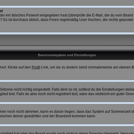
n!
r ein falsches Psswort eingegeben hast (überprüfe die E-Mail, die du vom Board 
ostet? Es ist durchaus üblich, dass Foren regelmäßig User löschen, die nichts gepos
Benutzerangaben und Einstellungen
hert. Klicke auf den
Profil
-Link, um sie zu ändern (wird normalerweise am oberen B
one nicht richtig eingestellt. Falls dem so ist, solltest du die Einstellungen deines
ed bist. Falls du also noch nicht registriert bist, wäre das vielleicht ein guter Gru
 immer noch nicht stimmen, kann es daran liegen, dass das System auf Sommerzeit s
wischen deiner gewählten und der Boardzeit kommen kann.
installiert hat oder das Board wurde noch nicht in deine Sprache übersetzt. Versuc