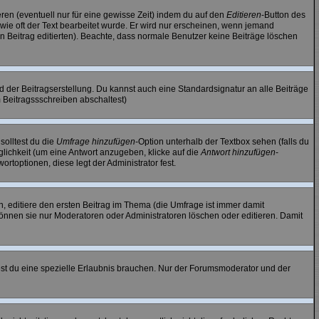
ren (eventuell nur für eine gewisse Zeit) indem du auf den
Editieren
-Button des
, wie oft der Text bearbeitet wurde. Er wird nur erscheinen, wenn jemand
 den Beitrag editierten). Beachte, dass normale Benutzer keine Beiträge löschen
 der Beitragserstellung. Du kannst auch eine Standardsignatur an alle Beiträge
 Beitragssschreiben abschaltest)
solltest du die
Umfrage hinzufügen
-Option unterhalb der Textbox sehen (falls du
glichkeit (um eine Antwort anzugeben, klicke auf die
Antwort hinzufügen
-
rtoptionen, diese legt der Administrator fest.
, editiere den ersten Beitrag im Thema (die Umfrage ist immer damit
önnen sie nur Moderatoren oder Administratoren löschen oder editieren. Damit
t du eine spezielle Erlaubnis brauchen. Nur der Forumsmoderator und der