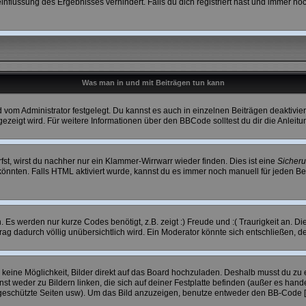
flussung des Ergebnisses verhindert. Falls du dich registriert hast und immer noch
Was man in und mit Beiträgen tun kann
vom Administrator festgelegt. Du kannst es auch in einzelnen Beiträgen deaktivie
ezeigt wird. Für weitere Informationen über den BBCode solltest du dir die Anleit
fst, wirst du nachher nur ein Klammer-Wirrwarr wieder finden. Dies ist eine
Sicher
nnten. Falls HTML aktiviert wurde, kannst du es immer noch manuell für jeden Be
Es werden nur kurze Codes benötigt, z.B. zeigt :) Freude und :( Traurigkeit an. Di
trag dadurch völlig unübersichtlich wird. Ein Moderator könnte sich entschließen, 
h keine Möglichkeit, Bilder direkt auf das Board hochzuladen. Deshalb musst du zu 
st weder zu Bildern linken, die sich auf deiner Festplatte befinden (außer es hande
geschützte Seiten usw). Um das Bild anzuzeigen, benutze entweder den BB-Code [i