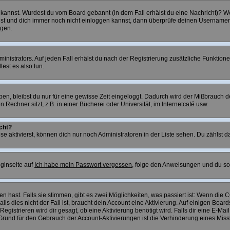
gen kannst. Wurdest du vom Board gebannt (in dem Fall erhälst du eine Nachricht)?
bist und dich immer noch nicht einloggen kannst, dann überprüfe deinen Usernamen u
egen.
nistrators. Auf jeden Fall erhälst du nach der Registrierung zusätzliche Funktionen,
est es also tun.
aben, bleibst du nur für eine gewisse Zeit eingeloggt. Dadurch wird der Mißbrauch
echner sitzt, z.B. in einer Bücherei oder Universität, im Internetcafé usw.
cht?
se aktivierst, können dich nur noch Administratoren in der Liste sehen. Du zählst da
ginseite auf
Ich habe mein Passwort vergessen
, folge den Anweisungen und du so
 hast. Falls sie stimmen, gibt es zwei Möglichkeiten, was passiert ist: Wenn die
 dies nicht der Fall ist, braucht dein Account eine Aktivierung. Auf einigen Boards
Registrieren wird dir gesagt, ob eine Aktivierung benötigt wird. Falls dir eine E-M
in Grund für den Gebrauch der Account-Aktivierungen ist die Verhinderung eines Mi