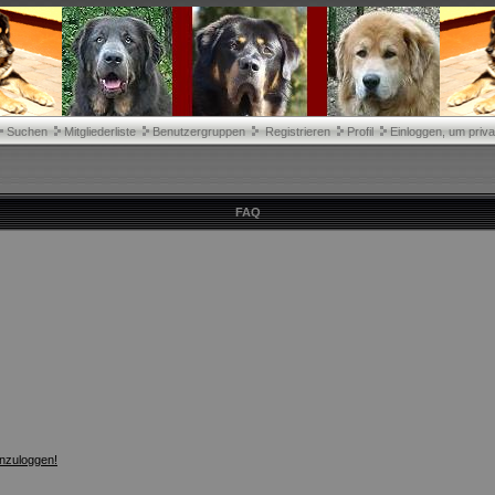
Suchen
Mitgliederliste
Benutzergruppen
Registrieren
Profil
Einloggen, um priva
FAQ
inzuloggen!