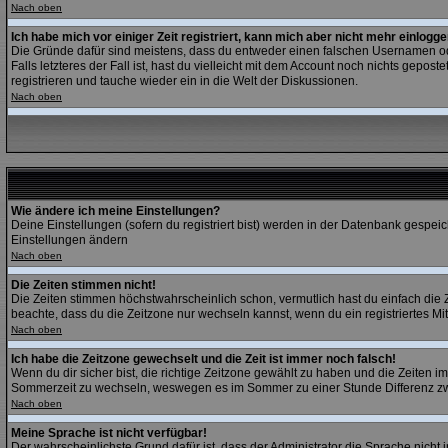
Nach oben
Ich habe mich vor einiger Zeit registriert, kann mich aber nicht mehr einlogge
Die Gründe dafür sind meistens, dass du entweder einen falschen Usernamen ode
Falls letzteres der Fall ist, hast du vielleicht mit dem Account noch nichts gep
registrieren und tauche wieder ein in die Welt der Diskussionen.
Nach oben
Wie ändere ich meine Einstellungen?
Deine Einstellungen (sofern du registriert bist) werden in der Datenbank gespeic
Einstellungen ändern
Nach oben
Die Zeiten stimmen nicht!
Die Zeiten stimmen höchstwahrscheinlich schon, vermutlich hast du einfach die Zeitz
beachte, dass du die Zeitzone nur wechseln kannst, wenn du ein registriertes Mitgli
Nach oben
Ich habe die Zeitzone gewechselt und die Zeit ist immer noch falsch!
Wenn du dir sicher bist, die richtige Zeitzone gewählt zu haben und die Zeiten
Sommerzeit zu wechseln, weswegen es im Sommer zu einer Stunde Differenz z
Nach oben
Meine Sprache ist nicht verfügbar!
Der wahrscheinlichste Grund dafür ist, dass der Administrator die Sprache nicht 