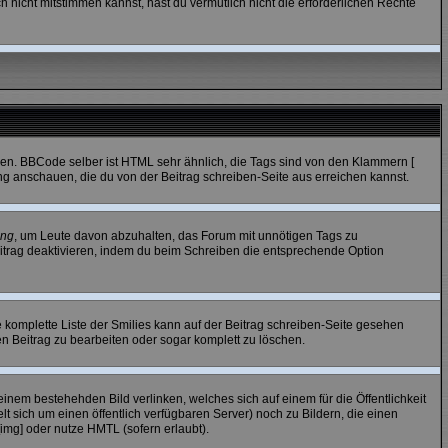
 nicht mitstimmen kannst, hast du vermutlich nicht die erforderlichen Rechte
ren. BBCode selber ist HTML sehr ähnlich, die Tags sind von den Klammern [
ung anschauen, die du von der Beitrag schreiben-Seite aus erreichen kannst.
ung
, um Leute davon abzuhalten, das Forum mit unnötigen Tags zu
itrag deaktivieren, indem du beim Schreiben die entsprechende Option
e komplette Liste der Smilies kann auf der Beitrag schreiben-Seite gesehen
den Beitrag zu bearbeiten oder sogar komplett zu löschen.
einem bestehehden Bild verlinken, welches sich auf einem für die Öffentlichkeit
lt sich um einen öffentlich verfügbaren Server) noch zu Bildern, die einen
mg] oder nutze HMTL (sofern erlaubt).