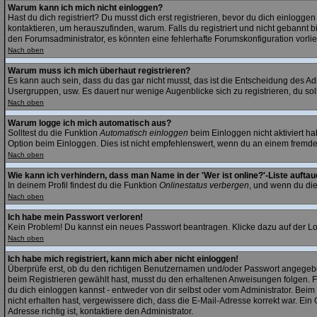
Warum kann ich mich nicht einloggen?
Hast du dich registriert? Du musst dich erst registrieren, bevor du dich einlog
kontaktieren, um herauszufinden, warum. Falls du registriert und nicht gebannt 
den Forumsadministrator, es könnten eine fehlerhafte Forumskonfiguration vorli
Nach oben
Warum muss ich mich überhaut registrieren?
Es kann auch sein, dass du das gar nicht musst, das ist die Entscheidung des Admi
Usergruppen, usw. Es dauert nur wenige Augenblicke sich zu registrieren, du sollt
Nach oben
Warum logge ich mich automatisch aus?
Solltest du die Funktion
Automatisch einloggen
beim Einloggen nicht aktiviert h
Option beim Einloggen. Dies ist nicht empfehlenswert, wenn du an einem fremden R
Nach oben
Wie kann ich verhindern, dass man Name in der 'Wer ist online?'-Liste auftau
In deinem Profil findest du die Funktion
Onlinestatus verbergen
, und wenn du die
Nach oben
Ich habe mein Passwort verloren!
Kein Problem! Du kannst ein neues Passwort beantragen. Klicke dazu auf der Lo
Nach oben
Ich habe mich registriert, kann mich aber nicht einloggen!
Überprüfe erst, ob du den richtigen Benutzernamen und/oder Passwort angegeben
beim Registrieren gewählt hast, musst du den erhaltenen Anweisungen folgen. Falls
du dich einloggen kannst - entweder von dir selbst oder vom Administrator. Beim 
nicht erhalten hast, vergewissere dich, dass die E-Mail-Adresse korrekt war. E
Adresse richtig ist, kontaktiere den Administrator.