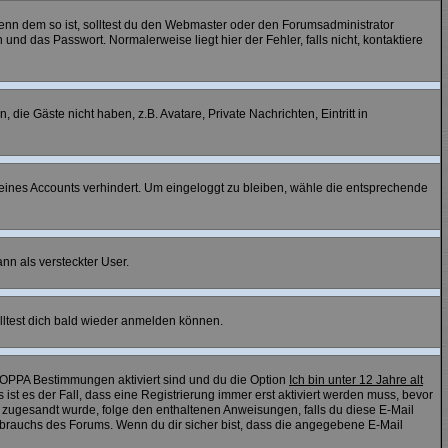
 Wenn dem so ist, solltest du den Webmaster oder den Forumsadministrator
nd das Passwort. Normalerweise liegt hier der Fehler, falls nicht, kontaktiere
 die Gäste nicht haben, z.B. Avatare, Private Nachrichten, Eintritt in
 deines Accounts verhindert. Um eingeloggt zu bleiben, wähle die entsprechende
nn als versteckter User.
lltest dich bald wieder anmelden können.
 COPPA Bestimmungen aktiviert sind und du die Option
Ich bin unter 12 Jahre alt
 ist es der Fall, dass eine Registrierung immer erst aktiviert werden muss, bevor
ail zugesandt wurde, folge den enthaltenen Anweisungen, falls du diese E-Mail
ssbrauchs des Forums. Wenn du dir sicher bist, dass die angegebene E-Mail