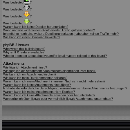
Was bedeutet
?
Was bedeutet
?
Was bedeutet
?
Was bedeutet
?
Warum kann ich keine Dateien herunterladen?
Wann und wie wird meinem Konto wieder Traffic gutgeschrieben?
Ich möchte noch eine weitere Datei herunterladen, habe aber keinen Traffic mehr?
Wie kann ich einen Download bewerten?
phpBB 2 Issues
Who wrote this bulletin board?
Why isn't X feature available?
Who do I contact about abusive and/or legal matters related to this board?
Attachments
Wie füge ich Attachment hinzu?
Wie füge ich ein Attachment nach meinem eigentlichen Post hinzu?
Wie kann ich ein Attachment löschen?
Wie kann ich mein Dateikommentar editieren?
Warum kann ich mein Attachment in meiner Nachricht nicht mehr sehen?
Warum kann ich keine Attachments hinzufügen?
Ich habe die erforderliche Berechtigung, warum kann ich keine Attachments hinzufügen?
Warum kann ich meine Attachments nicht löschen?
Warum kann ich keine Attachments ansehen oder herunterladen?
Wen sollte ich über illegale oder vermeintlich illegale Attachments unterrichten?