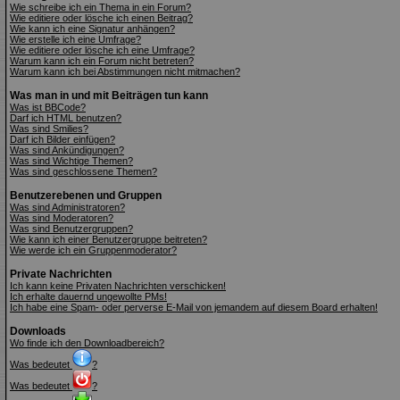
Wie schreibe ich ein Thema in ein Forum?
Wie editiere oder lösche ich einen Beitrag?
Wie kann ich eine Signatur anhängen?
Wie erstelle ich eine Umfrage?
Wie editiere oder lösche ich eine Umfrage?
Warum kann ich ein Forum nicht betreten?
Warum kann ich bei Abstimmungen nicht mitmachen?
Was man in und mit Beiträgen tun kann
Was ist BBCode?
Darf ich HTML benutzen?
Was sind Smilies?
Darf ich Bilder einfügen?
Was sind Ankündigungen?
Was sind Wichtige Themen?
Was sind geschlossene Themen?
Benutzerebenen und Gruppen
Was sind Administratoren?
Was sind Moderatoren?
Was sind Benutzergruppen?
Wie kann ich einer Benutzergruppe beitreten?
Wie werde ich ein Gruppenmoderator?
Private Nachrichten
Ich kann keine Privaten Nachrichten verschicken!
Ich erhalte dauernd ungewollte PMs!
Ich habe eine Spam- oder perverse E-Mail von jemandem auf diesem Board erhalten!
Downloads
Wo finde ich den Downloadbereich?
Was bedeutet
?
Was bedeutet
?