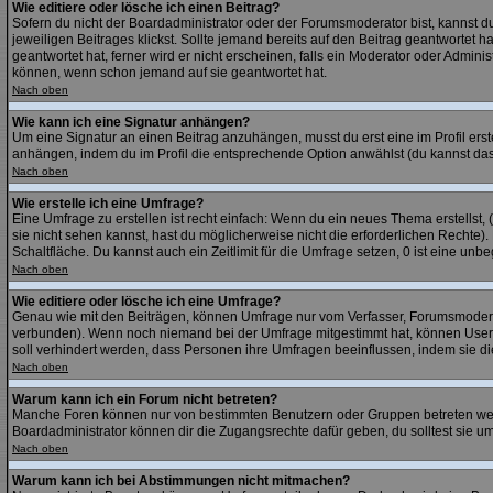
Wie editiere oder lösche ich einen Beitrag?
Sofern du nicht der Boardadministrator oder der Forumsmoderator bist, kannst du
jeweiligen Beitrages klickst. Sollte jemand bereits auf den Beitrag geantwortet 
geantwortet hat, ferner wird er nicht erscheinen, falls ein Moderator oder Admini
können, wenn schon jemand auf sie geantwortet hat.
Nach oben
Wie kann ich eine Signatur anhängen?
Um eine Signatur an einen Beitrag anzuhängen, musst du erst eine im Profil erstel
anhängen, indem du im Profil die entsprechende Option anwählst (du kannst das
Nach oben
Wie erstelle ich eine Umfrage?
Eine Umfrage zu erstellen ist recht einfach: Wenn du ein neues Thema erstellst, (
sie nicht sehen kannst, hast du möglicherweise nicht die erforderlichen Rechte)
Schaltfläche. Du kannst auch ein Zeitlimit für die Umfrage setzen, 0 ist eine un
Nach oben
Wie editiere oder lösche ich eine Umfrage?
Genau wie mit den Beiträgen, können Umfrage nur vom Verfasser, Forumsmoderato
verbunden). Wenn noch niemand bei der Umfrage mitgestimmt hat, können User di
soll verhindert werden, dass Personen ihre Umfragen beeinflussen, indem sie d
Nach oben
Warum kann ich ein Forum nicht betreten?
Manche Foren können nur von bestimmten Benutzern oder Gruppen betreten werde
Boardadministrator können dir die Zugangsrechte dafür geben, du solltest sie um
Nach oben
Warum kann ich bei Abstimmungen nicht mitmachen?