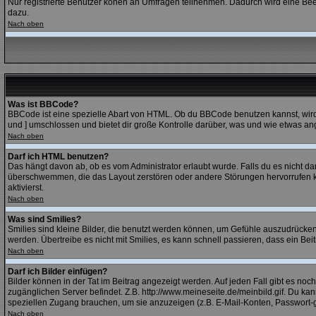
Nur registrierte Benutzer könen an Umfragen teilnehmen. Dadurch wird eine Beein
dazu.
Nach oben
Was ist BBCode?
BBCode ist eine spezielle Abart von HTML. Ob du BBCode benutzen kannst, wird 
und ] umschlossen und bietet dir große Kontrolle darüber, was und wie etwas ang
Nach oben
Darf ich HTML benutzen?
Das hängt davon ab, ob es vom Administrator erlaubt wurde. Falls du es nicht dar
überschwemmen, die das Layout zerstören oder andere Störungen hervorrufen kö
aktivierst.
Nach oben
Was sind Smilies?
Smilies sind kleine Bilder, die benutzt werden können, um Gefühle auszudrücken. 
werden. Übertreibe es nicht mit Smilies, es kann schnell passieren, dass ein Bei
Nach oben
Darf ich Bilder einfügen?
Bilder können in der Tat im Beitrag angezeigt werden. Auf jeden Fall gibt es noc
zugänglichen Server befindet. Z.B. http://www.meineseite.de/meinbild.gif. Du kann
speziellen Zugang brauchen, um sie anzuzeigen (z.B. E-Mail-Konten, Passwort-
Nach oben