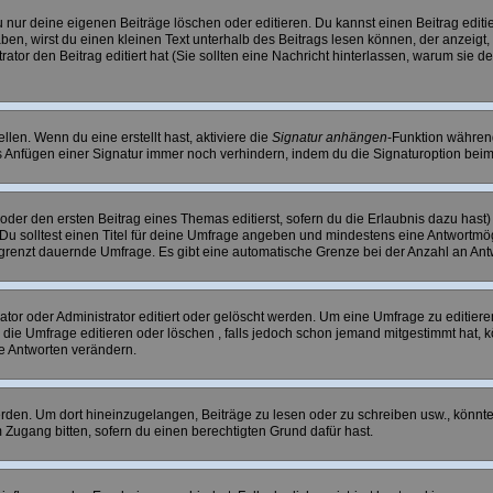
 nur deine eigenen Beiträge löschen oder editieren. Du kannst einen Beitrag editie
haben, wirst du einen kleinen Text unterhalb des Beitrags lesen können, der anzeigt
strator den Beitrag editiert hat (Sie sollten eine Nachricht hinterlassen, warum sie
len. Wenn du eine erstellt hast, aktiviere die
Signatur anhängen
-Funktion während
 Anfügen einer Signatur immer noch verhindern, indem du die Signaturoption beim
oder den ersten Beitrag eines Themas editierst, sofern du die Erlaubnis dazu hast) 
. Du solltest einen Titel für deine Umfrage angeben und mindestens eine Antwortmö
begrenzt dauernde Umfrage. Es gibt eine automatische Grenze bei der Anzahl an Antwo
r oder Administrator editiert oder gelöscht werden. Um eine Umfrage zu editieren
e Umfrage editieren oder löschen , falls jedoch schon jemand mitgestimmt hat, k
ie Antworten verändern.
n. Um dort hineinzugelangen, Beiträge zu lesen oder zu schreiben usw., könntes
 Zugang bitten, sofern du einen berechtigten Grund dafür hast.