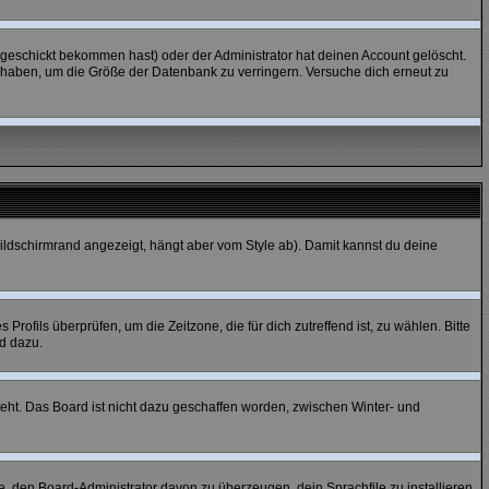
geschickt bekommen hast) oder der Administrator hat deinen Account gelöscht.
tet haben, um die Größe der Datenbank zu verringern. Versuche dich erneut zu
ildschirmrand angezeigt, hängt aber vom Style ab). Damit kannst du deine
 Profils überprüfen, um die Zeitzone, die für dich zutreffend ist, zu wählen. Bitte
nd dazu.
teht. Das Board ist nicht dazu geschaffen worden, zwischen Winter- und
he, den Board-Administrator davon zu überzeugen, dein Sprachfile zu installieren