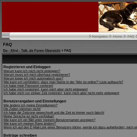
Navigation
Home
FAQ
FAQ
Do - Khyi - Talk .de Foren-Übersicht
» FAQ
Registrieren und Einloggen
Warum kann ich mich nicht einloggen?
Warum muss ich mich überhaut registrieren?
Warum logge ich mich automatisch aus?
Wie kann ich verhindern, dass man Name in der 'Wer ist online?'-Liste auftaucht?
Ich habe mein Passwort verloren!
Ich habe mich registriert, kann mich aber nicht einloggen!
Ich habe mich vor einiger Zeit registriert, kann mich aber nicht mehr einloggen!
Benutzerangaben und Einstellungen
Wie ändere ich meine Einstellungen?
Die Zeiten stimmen nicht!
Ich habe die Zeitzone gewechselt und die Zeit ist immer noch falsch!
Meine Sprache ist nicht verfügbar!
Wie kann ich ein Bild unter meinem Benutzernamen anzeigen?
Wie kann ich meinen Rang ändern?
Wenn ich auf den E-Mail-Link eines Benutzers klicke, werde ich dazu aufgefordert, mich e
Beiträge schreiben