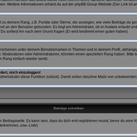
eiben. Weitere Informationen erhälst du auf der phpBB Group Website (Der Link ist a
zu deinem Rang, z.B. Punkte oder Sterne, die anzeigen, wie viele Beiträge du ges
 und an den Benutzer gebunden. Es liegt am Administrator, ob er Avatare erlaubt u
. Du solltest ihn nach dem Grund fragen (Er wird bestimmt einen guten haben).
erscheinen unter deinem Benutzernamen in Themen und in deinem Profil, abhängig
. Moderatoren oder Administratoren, könnten einen speziellen Rang haben. Bitte b
en Rang einfach wieder senkt.
rdert, mich einzuloggen!
 Administrator diese Funktion zulässt). Damit sollen obszöne Mails von unbekannt
Beiträge schreiben
r Beitragsseite. Es kann sein, dass du dich erst registrieren musst, bevor du ein
teilnehmen, usw.
-Liste)