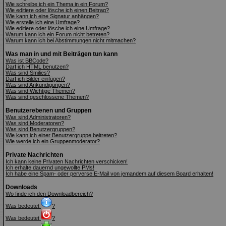
Wie schreibe ich ein Thema in ein Forum?
Wie editiere oder lösche ich einen Beitrag?
Wie kann ich eine Signatur anhängen?
Wie erstelle ich eine Umfrage?
Wie editiere oder lösche ich eine Umfrage?
Warum kann ich ein Forum nicht betreten?
Warum kann ich bei Abstimmungen nicht mitmachen?
Was man in und mit Beiträgen tun kann
Was ist BBCode?
Darf ich HTML benutzen?
Was sind Smilies?
Darf ich Bilder einfügen?
Was sind Ankündigungen?
Was sind Wichtige Themen?
Was sind geschlossene Themen?
Benutzerebenen und Gruppen
Was sind Administratoren?
Was sind Moderatoren?
Was sind Benutzergruppen?
Wie kann ich einer Benutzergruppe beitreten?
Wie werde ich ein Gruppenmoderator?
Private Nachrichten
Ich kann keine Privaten Nachrichten verschicken!
Ich erhalte dauernd ungewollte PMs!
Ich habe eine Spam- oder perverse E-Mail von jemandem auf diesem Board erhalten!
Downloads
Wo finde ich den Downloadbereich?
Was bedeutet
?
Was bedeutet
?