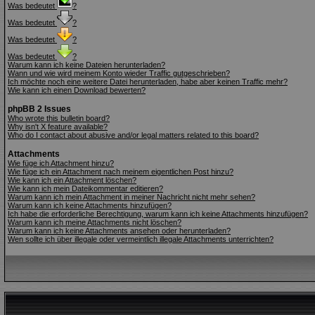
Was bedeutet
?
Was bedeutet
?
Was bedeutet
?
Was bedeutet
?
Warum kann ich keine Dateien herunterladen?
Wann und wie wird meinem Konto wieder Traffic gutgeschrieben?
Ich möchte noch eine weitere Datei herunterladen, habe aber keinen Traffic mehr?
Wie kann ich einen Download bewerten?
phpBB 2 Issues
Who wrote this bulletin board?
Why isn't X feature available?
Who do I contact about abusive and/or legal matters related to this board?
Attachments
Wie füge ich Attachment hinzu?
Wie füge ich ein Attachment nach meinem eigentlichen Post hinzu?
Wie kann ich ein Attachment löschen?
Wie kann ich mein Dateikommentar editieren?
Warum kann ich mein Attachment in meiner Nachricht nicht mehr sehen?
Warum kann ich keine Attachments hinzufügen?
Ich habe die erforderliche Berechtigung, warum kann ich keine Attachments hinzufügen?
Warum kann ich meine Attachments nicht löschen?
Warum kann ich keine Attachments ansehen oder herunterladen?
Wen sollte ich über illegale oder vermeintlich illegale Attachments unterrichten?