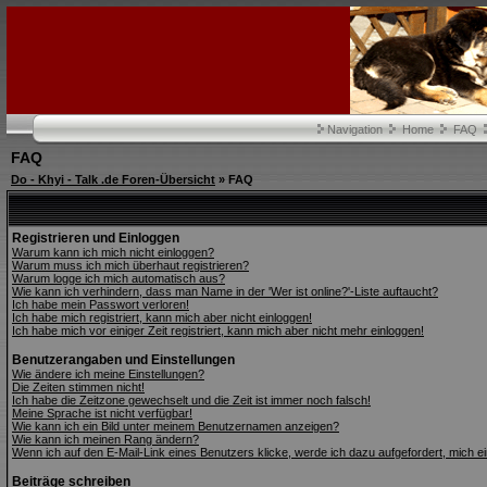
Navigation
Home
FAQ
FAQ
Do - Khyi - Talk .de Foren-Übersicht
» FAQ
Registrieren und Einloggen
Warum kann ich mich nicht einloggen?
Warum muss ich mich überhaut registrieren?
Warum logge ich mich automatisch aus?
Wie kann ich verhindern, dass man Name in der 'Wer ist online?'-Liste auftaucht?
Ich habe mein Passwort verloren!
Ich habe mich registriert, kann mich aber nicht einloggen!
Ich habe mich vor einiger Zeit registriert, kann mich aber nicht mehr einloggen!
Benutzerangaben und Einstellungen
Wie ändere ich meine Einstellungen?
Die Zeiten stimmen nicht!
Ich habe die Zeitzone gewechselt und die Zeit ist immer noch falsch!
Meine Sprache ist nicht verfügbar!
Wie kann ich ein Bild unter meinem Benutzernamen anzeigen?
Wie kann ich meinen Rang ändern?
Wenn ich auf den E-Mail-Link eines Benutzers klicke, werde ich dazu aufgefordert, mich e
Beiträge schreiben