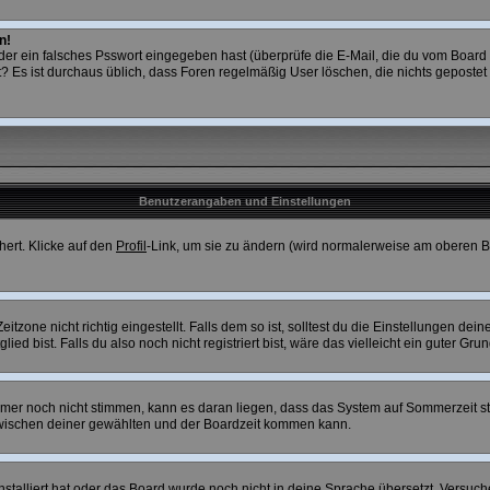
n!
r ein falsches Psswort eingegeben hast (überprüfe die E-Mail, die du vom Board 
ostet? Es ist durchaus üblich, dass Foren regelmäßig User löschen, die nichts gepos
Benutzerangaben und Einstellungen
hert. Klicke auf den
Profil
-Link, um sie zu ändern (wird normalerweise am oberen B
one nicht richtig eingestellt. Falls dem so ist, solltest du die Einstellungen deines
ed bist. Falls du also noch nicht registriert bist, wäre das vielleicht ein guter Gru
 immer noch nicht stimmen, kann es daran liegen, dass das System auf Sommerzeit s
wischen deiner gewählten und der Boardzeit kommen kann.
installiert hat oder das Board wurde noch nicht in deine Sprache übersetzt. Versuc