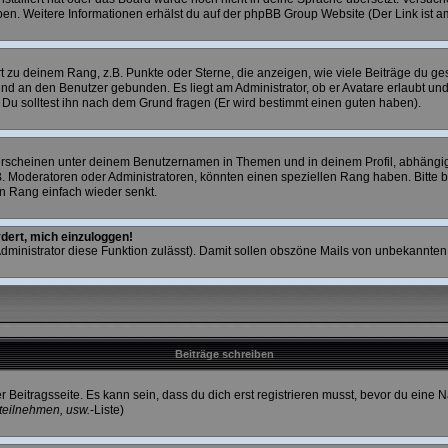
eiben. Weitere Informationen erhälst du auf der phpBB Group Website (Der Link ist a
zu deinem Rang, z.B. Punkte oder Sterne, die anzeigen, wie viele Beiträge du ges
 und an den Benutzer gebunden. Es liegt am Administrator, ob er Avatare erlaubt u
. Du solltest ihn nach dem Grund fragen (Er wird bestimmt einen guten haben).
erscheinen unter deinem Benutzernamen in Themen und in deinem Profil, abhängig
. Moderatoren oder Administratoren, könnten einen speziellen Rang haben. Bitte b
en Rang einfach wieder senkt.
rdert, mich einzuloggen!
 Administrator diese Funktion zulässt). Damit sollen obszöne Mails von unbekannt
Beiträge schreiben
r Beitragsseite. Es kann sein, dass du dich erst registrieren musst, bevor du ein
teilnehmen, usw.
-Liste)