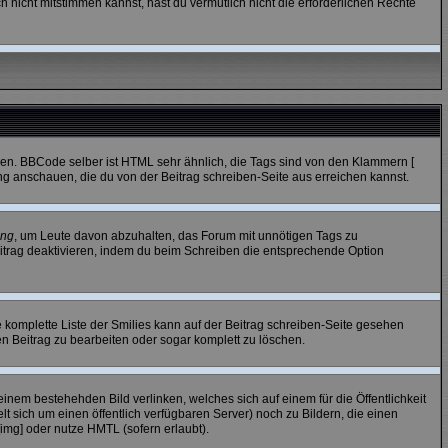
 nicht mitstimmen kannst, hast du vermutlich nicht die erforderlichen Rechte
ren. BBCode selber ist HTML sehr ähnlich, die Tags sind von den Klammern [
ung anschauen, die du von der Beitrag schreiben-Seite aus erreichen kannst.
ung
, um Leute davon abzuhalten, das Forum mit unnötigen Tags zu
itrag deaktivieren, indem du beim Schreiben die entsprechende Option
e komplette Liste der Smilies kann auf der Beitrag schreiben-Seite gesehen
den Beitrag zu bearbeiten oder sogar komplett zu löschen.
einem bestehehden Bild verlinken, welches sich auf einem für die Öffentlichkeit
lt sich um einen öffentlich verfügbaren Server) noch zu Bildern, die einen
mg] oder nutze HMTL (sofern erlaubt).