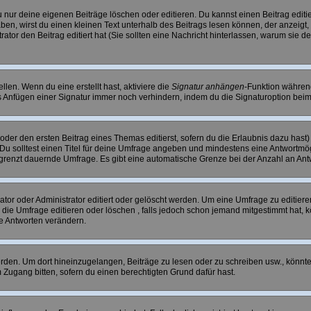
 nur deine eigenen Beiträge löschen oder editieren. Du kannst einen Beitrag editie
haben, wirst du einen kleinen Text unterhalb des Beitrags lesen können, der anzeigt
strator den Beitrag editiert hat (Sie sollten eine Nachricht hinterlassen, warum sie
len. Wenn du eine erstellt hast, aktiviere die
Signatur anhängen
-Funktion während
 Anfügen einer Signatur immer noch verhindern, indem du die Signaturoption beim
oder den ersten Beitrag eines Themas editierst, sofern du die Erlaubnis dazu hast) 
. Du solltest einen Titel für deine Umfrage angeben und mindestens eine Antwortmö
begrenzt dauernde Umfrage. Es gibt eine automatische Grenze bei der Anzahl an Antwo
r oder Administrator editiert oder gelöscht werden. Um eine Umfrage zu editieren
e Umfrage editieren oder löschen , falls jedoch schon jemand mitgestimmt hat, k
ie Antworten verändern.
n. Um dort hineinzugelangen, Beiträge zu lesen oder zu schreiben usw., könntes
 Zugang bitten, sofern du einen berechtigten Grund dafür hast.