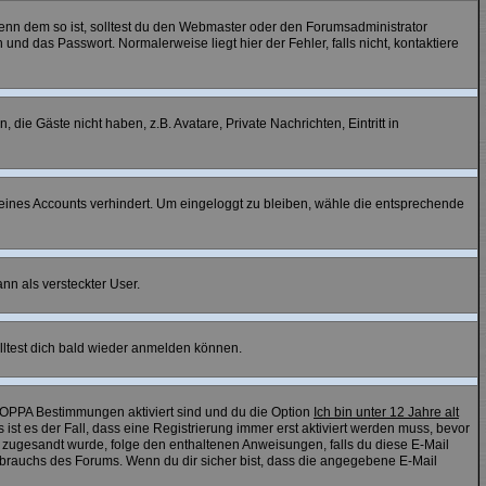
 Wenn dem so ist, solltest du den Webmaster oder den Forumsadministrator
nd das Passwort. Normalerweise liegt hier der Fehler, falls nicht, kontaktiere
 die Gäste nicht haben, z.B. Avatare, Private Nachrichten, Eintritt in
 deines Accounts verhindert. Um eingeloggt zu bleiben, wähle die entsprechende
nn als versteckter User.
lltest dich bald wieder anmelden können.
 COPPA Bestimmungen aktiviert sind und du die Option
Ich bin unter 12 Jahre alt
 ist es der Fall, dass eine Registrierung immer erst aktiviert werden muss, bevor
ail zugesandt wurde, folge den enthaltenen Anweisungen, falls du diese E-Mail
ssbrauchs des Forums. Wenn du dir sicher bist, dass die angegebene E-Mail