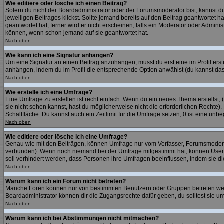
Wie editiere oder lösche ich einen Beitrag?
Sofern du nicht der Boardadministrator oder der Forumsmoderator bist, kannst du
jeweiligen Beitrages klickst. Sollte jemand bereits auf den Beitrag geantwortet 
geantwortet hat, ferner wird er nicht erscheinen, falls ein Moderator oder Admini
können, wenn schon jemand auf sie geantwortet hat.
Nach oben
Wie kann ich eine Signatur anhängen?
Um eine Signatur an einen Beitrag anzuhängen, musst du erst eine im Profil erstel
anhängen, indem du im Profil die entsprechende Option anwählst (du kannst das
Nach oben
Wie erstelle ich eine Umfrage?
Eine Umfrage zu erstellen ist recht einfach: Wenn du ein neues Thema erstellst, (
sie nicht sehen kannst, hast du möglicherweise nicht die erforderlichen Rechte)
Schaltfläche. Du kannst auch ein Zeitlimit für die Umfrage setzen, 0 ist eine un
Nach oben
Wie editiere oder lösche ich eine Umfrage?
Genau wie mit den Beiträgen, können Umfrage nur vom Verfasser, Forumsmoderato
verbunden). Wenn noch niemand bei der Umfrage mitgestimmt hat, können User di
soll verhindert werden, dass Personen ihre Umfragen beeinflussen, indem sie d
Nach oben
Warum kann ich ein Forum nicht betreten?
Manche Foren können nur von bestimmten Benutzern oder Gruppen betreten werde
Boardadministrator können dir die Zugangsrechte dafür geben, du solltest sie um
Nach oben
Warum kann ich bei Abstimmungen nicht mitmachen?