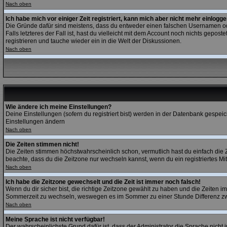
Nach oben
Ich habe mich vor einiger Zeit registriert, kann mich aber nicht mehr einlogge
Die Gründe dafür sind meistens, dass du entweder einen falschen Usernamen ode
Falls letzteres der Fall ist, hast du vielleicht mit dem Account noch nichts gep
registrieren und tauche wieder ein in die Welt der Diskussionen.
Nach oben
Wie ändere ich meine Einstellungen?
Deine Einstellungen (sofern du registriert bist) werden in der Datenbank gespeic
Einstellungen ändern
Nach oben
Die Zeiten stimmen nicht!
Die Zeiten stimmen höchstwahrscheinlich schon, vermutlich hast du einfach die Zeitz
beachte, dass du die Zeitzone nur wechseln kannst, wenn du ein registriertes Mitgli
Nach oben
Ich habe die Zeitzone gewechselt und die Zeit ist immer noch falsch!
Wenn du dir sicher bist, die richtige Zeitzone gewählt zu haben und die Zeiten
Sommerzeit zu wechseln, weswegen es im Sommer zu einer Stunde Differenz z
Nach oben
Meine Sprache ist nicht verfügbar!
Der wahrscheinlichste Grund dafür ist, dass der Administrator die Sprache nicht 