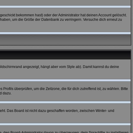
geschickt bekommen hast) oder der Administrator hat deinen Account gelöscht.
tet haben, um die Größe der Datenbank zu verringern. Versuche dich erneut zu
ildschirmrand angezeigt, hängt aber vom Style ab). Damit kannst du deine
 Profils überprüfen, um die Zeitzone, die für dich zutreffend ist, zu wählen. Bitte
nd dazu.
teht. Das Board ist nicht dazu geschaffen worden, zwischen Winter- und
he, den Board-Administrator davon zu überzeugen, dein Sprachfile zu installieren