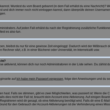
gen kannst. Wurdest du vom Board gebannt (in dem Fall erhälst du eine Nachricht)?
bist und dich immer noch nicht einloggen kannst, dann überprüfe deinen Usernamen u
egen.
nistrators. Auf jeden Fall erhälst du nach der Registrierung zusätzliche Funktionen,
est es also tun.
aben, bleibst du nur für eine gewisse Zeit eingeloggt. Dadurch wird der Mißbrauch
echner sitzt, z.B. in einer Bücherei oder Universität, im Internetcafé usw.
cht?
se aktivierst, können dich nur noch Administratoren in der Liste sehen. Du zählst da
ginseite auf
Ich habe mein Passwort vergessen
, folge den Anweisungen und du so
 hast. Falls sie stimmen, gibt es zwei Möglichkeiten, was passiert ist: Wenn die
 dies nicht der Fall ist, braucht dein Account eine Aktivierung. Auf einigen Boards
Registrieren wird dir gesagt, ob eine Aktivierung benötigt wird. Falls dir eine E-M
in Grund für den Gebrauch der Account-Aktivierungen ist die Verhinderung eines Mi