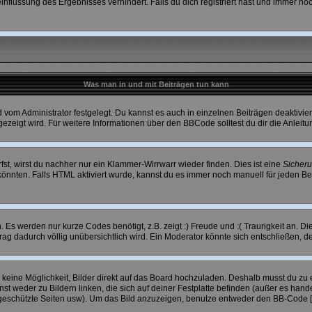
flussung des Ergebnisses verhindert. Falls du dich registriert hast und immer noch
Was man in und mit Beiträgen tun kann
vom Administrator festgelegt. Du kannst es auch in einzelnen Beiträgen deaktivie
ezeigt wird. Für weitere Informationen über den BBCode solltest du dir die Anleit
fst, wirst du nachher nur ein Klammer-Wirrwarr wieder finden. Dies ist eine
Sicher
nnten. Falls HTML aktiviert wurde, kannst du es immer noch manuell für jeden Be
Es werden nur kurze Codes benötigt, z.B. zeigt :) Freude und :( Traurigkeit an. Di
trag dadurch völlig unübersichtlich wird. Ein Moderator könnte sich entschließen, 
h keine Möglichkeit, Bilder direkt auf das Board hochzuladen. Deshalb musst du zu 
st weder zu Bildern linken, die sich auf deiner Festplatte befinden (außer es hande
geschützte Seiten usw). Um das Bild anzuzeigen, benutze entweder den BB-Code [i