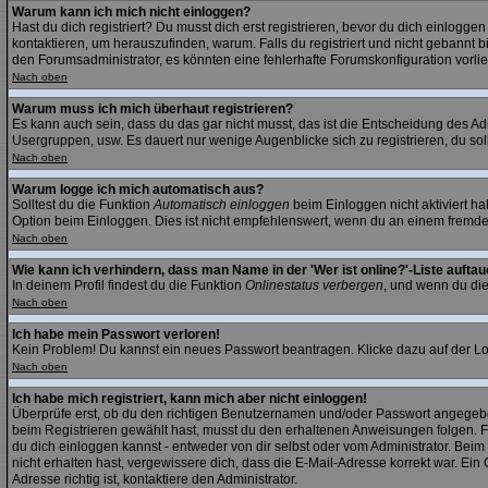
Warum kann ich mich nicht einloggen?
Hast du dich registriert? Du musst dich erst registrieren, bevor du dich einlog
kontaktieren, um herauszufinden, warum. Falls du registriert und nicht gebannt 
den Forumsadministrator, es könnten eine fehlerhafte Forumskonfiguration vorli
Nach oben
Warum muss ich mich überhaut registrieren?
Es kann auch sein, dass du das gar nicht musst, das ist die Entscheidung des Admi
Usergruppen, usw. Es dauert nur wenige Augenblicke sich zu registrieren, du sollt
Nach oben
Warum logge ich mich automatisch aus?
Solltest du die Funktion
Automatisch einloggen
beim Einloggen nicht aktiviert h
Option beim Einloggen. Dies ist nicht empfehlenswert, wenn du an einem fremden R
Nach oben
Wie kann ich verhindern, dass man Name in der 'Wer ist online?'-Liste auftau
In deinem Profil findest du die Funktion
Onlinestatus verbergen
, und wenn du die
Nach oben
Ich habe mein Passwort verloren!
Kein Problem! Du kannst ein neues Passwort beantragen. Klicke dazu auf der Lo
Nach oben
Ich habe mich registriert, kann mich aber nicht einloggen!
Überprüfe erst, ob du den richtigen Benutzernamen und/oder Passwort angegeben
beim Registrieren gewählt hast, musst du den erhaltenen Anweisungen folgen. Falls
du dich einloggen kannst - entweder von dir selbst oder vom Administrator. Beim 
nicht erhalten hast, vergewissere dich, dass die E-Mail-Adresse korrekt war. E
Adresse richtig ist, kontaktiere den Administrator.