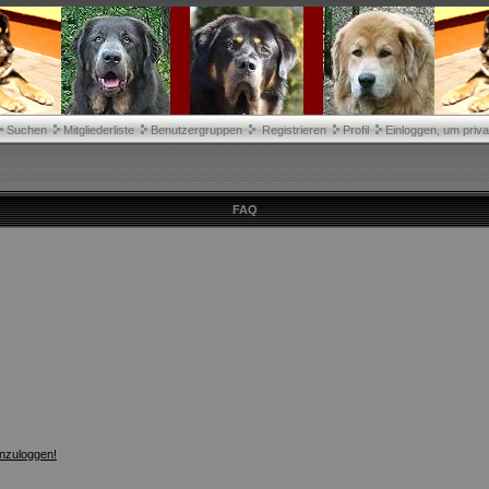
Suchen
Mitgliederliste
Benutzergruppen
Registrieren
Profil
Einloggen, um priva
FAQ
inzuloggen!