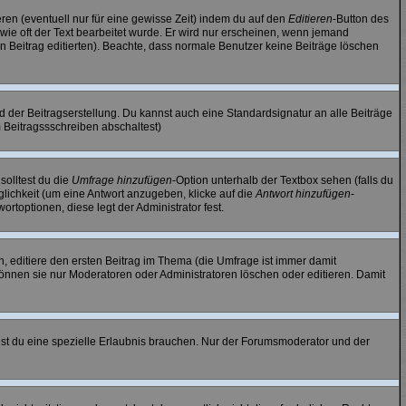
ren (eventuell nur für eine gewisse Zeit) indem du auf den
Editieren
-Button des
, wie oft der Text bearbeitet wurde. Er wird nur erscheinen, wenn jemand
 den Beitrag editierten). Beachte, dass normale Benutzer keine Beiträge löschen
 der Beitragserstellung. Du kannst auch eine Standardsignatur an alle Beiträge
 Beitragssschreiben abschaltest)
solltest du die
Umfrage hinzufügen
-Option unterhalb der Textbox sehen (falls du
glichkeit (um eine Antwort anzugeben, klicke auf die
Antwort hinzufügen
-
rtoptionen, diese legt der Administrator fest.
, editiere den ersten Beitrag im Thema (die Umfrage ist immer damit
önnen sie nur Moderatoren oder Administratoren löschen oder editieren. Damit
t du eine spezielle Erlaubnis brauchen. Nur der Forumsmoderator und der