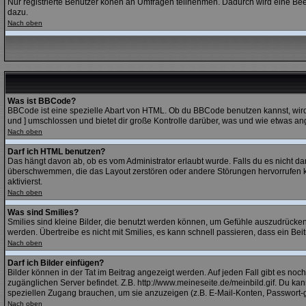
Nur registrierte Benutzer könen an Umfragen teilnehmen. Dadurch wird eine Beein
dazu.
Nach oben
Was ist BBCode?
BBCode ist eine spezielle Abart von HTML. Ob du BBCode benutzen kannst, wird 
und ] umschlossen und bietet dir große Kontrolle darüber, was und wie etwas ang
Nach oben
Darf ich HTML benutzen?
Das hängt davon ab, ob es vom Administrator erlaubt wurde. Falls du es nicht dar
überschwemmen, die das Layout zerstören oder andere Störungen hervorrufen kö
aktivierst.
Nach oben
Was sind Smilies?
Smilies sind kleine Bilder, die benutzt werden können, um Gefühle auszudrücken. 
werden. Übertreibe es nicht mit Smilies, es kann schnell passieren, dass ein Bei
Nach oben
Darf ich Bilder einfügen?
Bilder können in der Tat im Beitrag angezeigt werden. Auf jeden Fall gibt es noc
zugänglichen Server befindet. Z.B. http://www.meineseite.de/meinbild.gif. Du kann
speziellen Zugang brauchen, um sie anzuzeigen (z.B. E-Mail-Konten, Passwort-
Nach oben