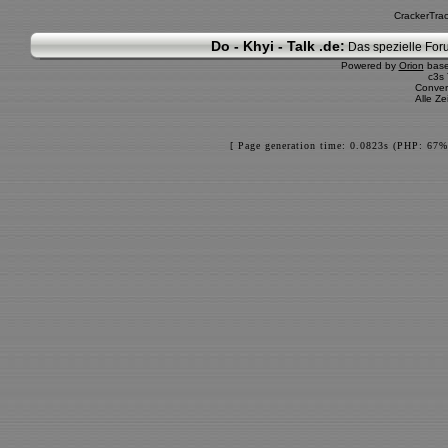
CrackerTra
Do - Khyi - Talk .de:
Das spezielle Foru
Powered by
Orion
bas
c3s
Conver
Alle Z
[ Page generation time: 0.0823s (PHP: 67%