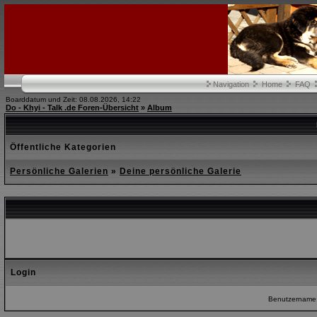
Navigation
Home
FAQ
Boarddatum und Zeit: 08.08.2026, 14:22
Do - Khyi - Talk .de Foren-Übersicht
»
Album
Öffentliche Kategorien
Persönliche Galerien
»
Deine persönliche Galerie
Login
Benutzername