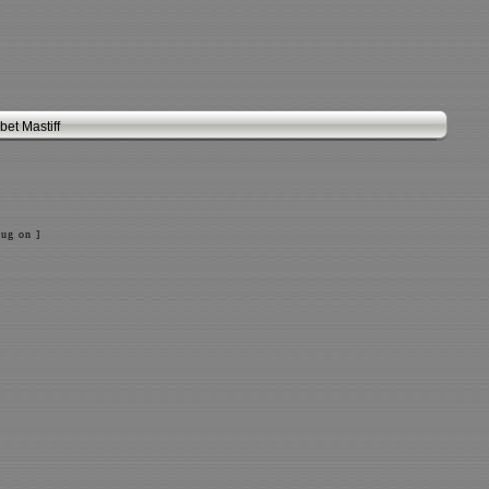
et Mastiff
ug on ]