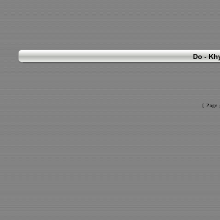
Do - Khy
[ Page