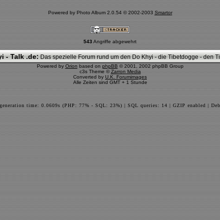
Powered by Photo Album 2.0.54 © 2002-2003
Smartor
543
Angriffe abgewehrt
i - Talk .de:
Das spezielle Forum rund um den Do Khyi - die Tibetdogge - den Tib
Powered by
Orion
based on
phpBB
© 2001, 2002 phpBB Group
c3s Theme ©
Zarron Media
Converted by
U.K. Forumimages
Alle Zeiten sind GMT + 1 Stunde
 generation time: 0.0609s (PHP: 77% - SQL: 23%) | SQL queries: 14 | GZIP enabled | Deb