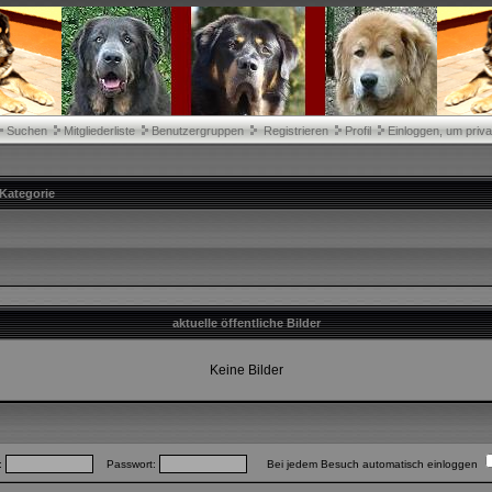
Suchen
Mitgliederliste
Benutzergruppen
Registrieren
Profil
Einloggen, um priva
Kategorie
aktuelle öffentliche Bilder
Keine Bilder
:
Passwort:
Bei jedem Besuch automatisch einloggen